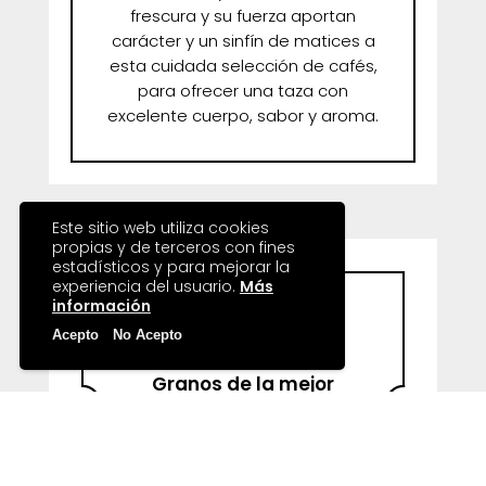
frescura y su fuerza aportan
carácter y un sinfín de matices a
esta cuidada selección de cafés,
para ofrecer una taza con
excelente cuerpo, sabor y aroma.
Este sitio web utiliza cookies
propias y de terceros con fines
estadísticos y para mejorar la
experiencia del usuario.
Más
información
4 Blends
Acepto
No Acepto
Granos de la mejor
calidad
Excelente cuerpo,